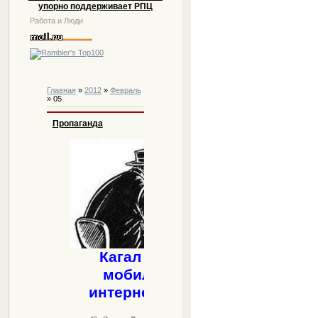
упорно поддерживает РПЦ
Работа и Люди
Главная
»
2012
»
Февраль
»
05
Пропаганда
Кагал объявил
мобилизацию
интернет-бойцов!