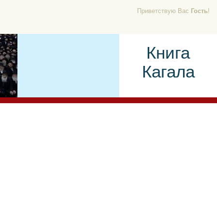
Приветствую Вас
Гость
!
Книга
Кагала