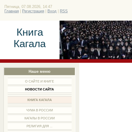
Пятница, 07.08.2026, 14:47
Главная
|
Регистрация
|
Вход
|
RSS
Книга
Кагала
Наше меню
О САЙТЕ И КНИГЕ
НОВОСТИ САЙТА
КНИГА КАГАЛА
ЧУМА В РОССИИ
КАГАЛЫ В РОССИИ
РЕЛИГИЯ ДЛЯ ...