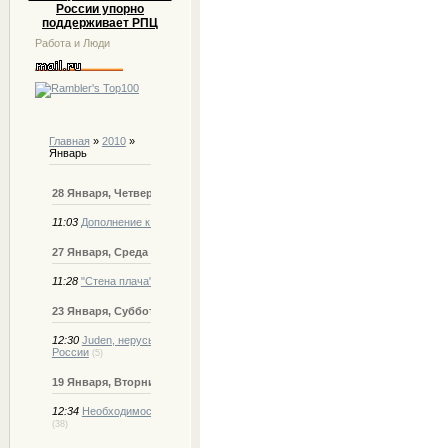
России упорно
поддерживает РПЦ
Работа и Люди
Главная
»
2010
»
Январь
28 Января, Четверг
11:03
Дополнение к Пункту №1
(2)
27 Января, Среда
11:28
"Стена плача" России
(0)
23 Января, Суббота
12:30
Juden, нерусь и будущее русских в
России
(5)
19 Января, Вторник
12:34
Необходимость и пути ОБЪЕДИНЕНИЯ
(38)